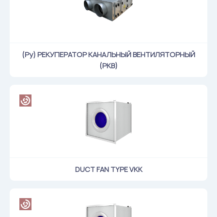
Flame arresters
Ventilation grilles
Noise silensers
Ventilation articles
(Ру) РЕКУПЕРАТОР КАНАЛЬНЫЙ ВЕНТИЛЯТОРНЫЙ
(РКВ)
Filtres
Accessory components
Горнодобывающая отрасль
Прочее оборудование
DUCT FAN TYPE VKK