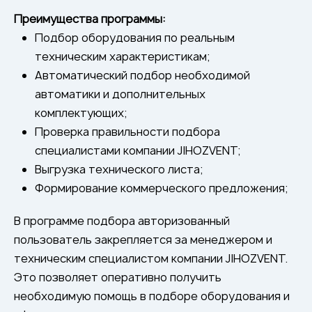
Flame arresters
Преимущества программы:
Ventilation grilles
Подбор оборудования по реальным
Noise silensers
техническим характеристикам;
Автоматический подбор необходимой
Ventilation articles
автоматики и дополнительных
Filtres
комплектующих;
Accessory components
Проверка правильности подбора
Горнодобывающая отрасль
специалистами компании JIHOZVENT;
Выгрузка технического листа;
Прочее оборудование
Формирование коммерческого предложения;
В программе подбора авторизованный
пользователь закрепляется за менеджером и
техническим специалистом компании JIHOZVENT.
Это позволяет оперативно получить
необходимую помощь в подборе оборудования и