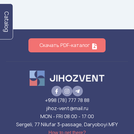
Flame arresters
Ventilation grilles
Catalog
Noise silensers
Ventilation articles
Filtres
Скачать PDF-каталог
Accessory components
Горнодобывающая отрасль
Прочее оборудование
+998 (78) 777 78 88
jihoz-vent@mail.ru
MON - FRI 08:00 - 17:00
Sergeli, 77 Nilufar 3-passage, Daryoboyi MFY
How to get there?