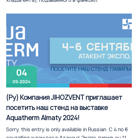
хладагента), подаваемого в фанкойл.
04
09.2024
(Ру) Компания JIHOZVENT приглашает
посетить наш стенд на выставке
Aquatherm Almaty 2024!
Sorry, this entry is only available in Russian. С 4 по 6
сентября ждем вас в Атакент Экспо, павильон 11,