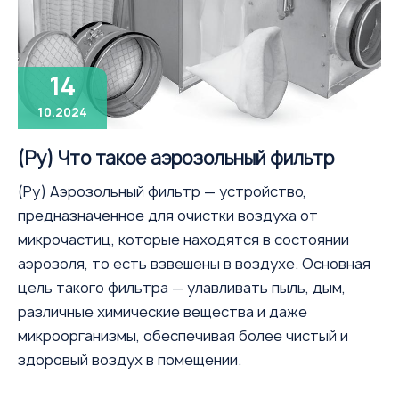
Flame arresters
Ventilation grilles
Noise silensers
14
Ventilation articles
10.2024
Filtres
(Ру) Что такое аэрозольный фильтр
Accessory components
(Ру) Аэрозольный фильтр — устройство,
Горнодобывающая отрасль
предназначенное для очистки воздуха от
Прочее оборудование
микрочастиц, которые находятся в состоянии
аэрозоля, то есть взвешены в воздухе. Основная
цель такого фильтра — улавливать пыль, дым,
различные химические вещества и даже
микроорганизмы, обеспечивая более чистый и
здоровый воздух в помещении.