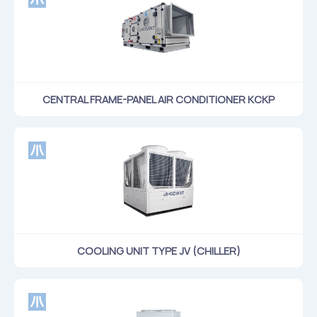
Flame arresters
Ventilation grilles
Noise silensers
Ventilation articles
CENTRAL FRAME-PANEL AIR CONDITIONER KCKP
Filtres
Accessory components
Горнодобывающая отрасль
Прочее оборудование
COOLING UNIT TYPE JV (CHILLER)