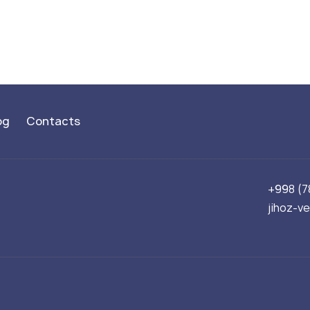
og
Contacts
+998 (7
jihoz-v