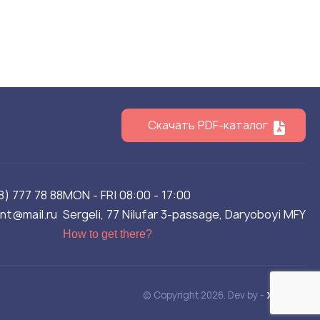
Скачать PDF-каталог
8) 777 78 88
MON - FRI 08:00 - 17:00
ent@mail.ru
Sergeli, 77 Nilufar 3-passage, Daryoboyi MFY
How to get there?
© Copyright 2026. Dev by -
XAKOCH