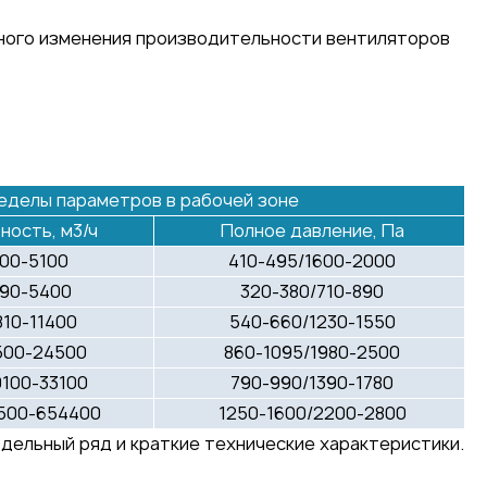
ного изменения производительности вентиляторов
еделы параметров в рабочей зоне
ость, м3/ч
Полное давление, Па
00-5100
410-495/1600-2000
790-5400
320-380/710-890
10-11400
540-660/1230-1550
500-24500
860-1095/1980-2500
100-33100
790-990/1390-1780
0500-654400
1250-1600/2200-2800
дельный ряд и краткие технические характеристики.