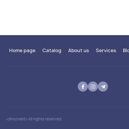
Home page
Catalog
About us
Services
Bl
«Jihozvent» All rights reserved.