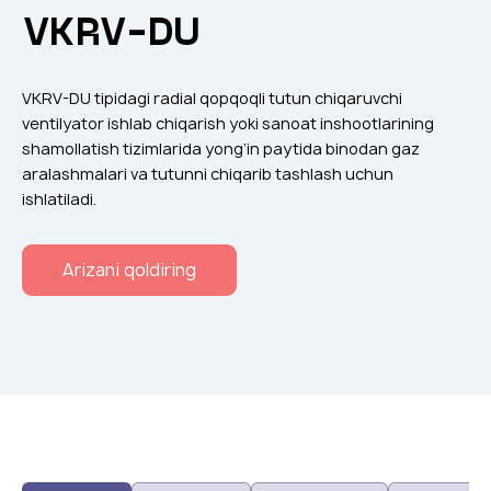
Klapanlar
VKRV-DU
Ventilatsion panjaralar
Shovqin yutgichlar
VKRV-DU tipidagi radial qopqoqli tutun chiqaruvchi
Ventilatsion mahsulotlar
ventilyator ishlab chiqarish yoki sanoat inshootlarining
shamollatish tizimlarida yong’in paytida binodan gaz
Filtrlar
aralashmalari va tutunni chiqarib tashlash uchun
Qo'shimcha jihozlar
ishlatiladi.
Горнодобывающая отрасль
Arizani qoldiring
Прочее оборудование