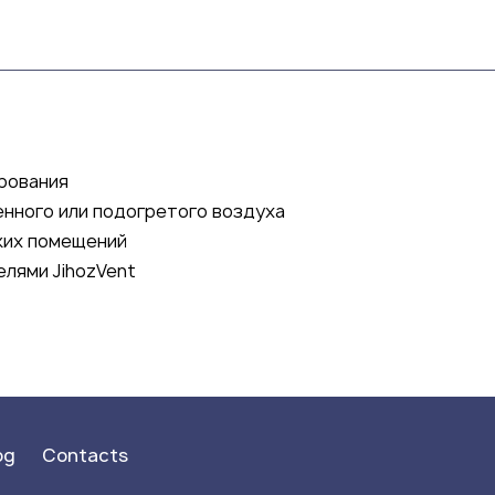
рования
нного или подогретого воздуха
ких помещений
лями JihozVent
og
Contacts