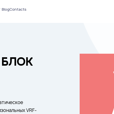
Blog
Contacts
 БЛОК
атическое
изональных VRF-