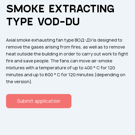
Flame arresters
SMOKE EXTRACTING
Ventilation grilles
TYPE VOD-DU
Noise silensers
Ventilation articles
Axial smoke exhausting fan type ВОД-ДУ is designed to
Filtres
remove the gases arising from fires, as well as to remove
heat outside the building in order to carry out work to fight
Accessory components
fire and save people. The fans can move air-smoke
Горнодобывающая отрасль
mixtures with a temperature of up to 400 ° C for 120
minutes and up to 600 ° C for 120 minutes (depending on
Прочее оборудование
the version).
Submit application