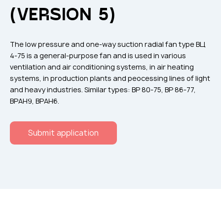
Flame arresters
(VERSION 5)
Ventilation grilles
Noise silensers
The low pressure and one-way suction radial fan type ВЦ
Ventilation articles
4-75 is a general-purpose fan and is used in various
ventilation and air conditioning systems, in air heating
Filtres
systems, in production plants and peocessing lines of light
Accessory components
and heavy industries. Similar types: ВР 80-75, ВР 86-77,
ВРАН9, ВРАН6.
Горнодобывающая отрасль
Прочее оборудование
Submit application