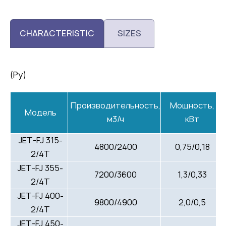
CHARACTERISTIC
SIZES
(Ру)
Производительность,
Мощность,
Модель
м3/ч
кВт
JET-FJ 315-
4800/2400
0,75/0,18
2/4T
JET-FJ 355-
7200/3600
1,3/0,33
2/4T
JET-FJ 400-
9800/4900
2,0/0,5
2/4T
JET-FJ 450-