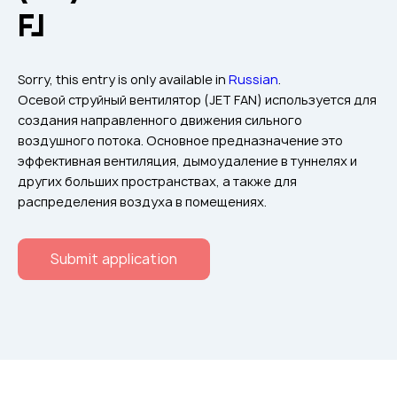
Flame arresters
FJ
Ventilation grilles
Noise silensers
Sorry, this entry is only available in
Russian
.
Ventilation articles
Осевой струйный вентилятор (JET FAN) используется для
создания направленного движения сильного
Filtres
воздушного потока. Основное предназначение это
Accessory components
эффективная вентиляция, дымоудаление в туннелях и
других больших пространствах, а также для
Горнодобывающая отрасль
распределения воздуха в помещениях.
Прочее оборудование
Submit application