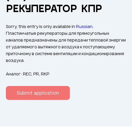
Flame arresters
РЕКУПЕРАТОР КПР
Ventilation grilles
Noise silensers
Sorry, this entry is only available in
Russian
.
Ventilation articles
Пластинчатые рекуператоры для прямоугольных
каналов предназначены для передачи тепловой энергии
Filtres
от удаляемого вытяжного воздуха к поступающему
Accessory components
приточному в системе вентиляции и кондиционирования
воздуха.
Горнодобывающая отрасль
Прочее оборудование
Аналог: REC, PR, RKP.
Submit application