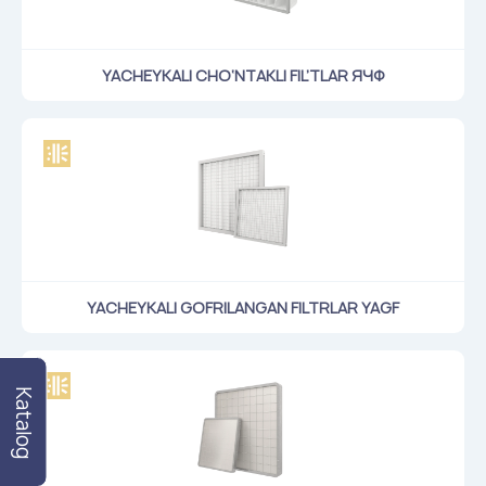
Klapanlar
Ventilatsion panjaralar
YACHEYKALI CHO‘NTAKLI FIL’TLAR ЯЧФ
Shovqin yutgichlar
Ventilatsion mahsulotlar
Filtrlar
Qo'shimcha jihozlar
Горнодобывающая отрасль
Прочее оборудование
YACHEYKALI GOFRILANGAN FILTRLAR YAGF
Katalog