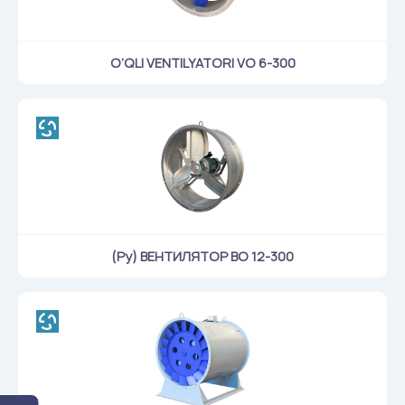
Klapanlar
Ventilatsion panjaralar
O’QLI VENTILYATORI VO 6-300
Shovqin yutgichlar
Ventilatsion mahsulotlar
Filtrlar
Qo'shimcha jihozlar
Горнодобывающая отрасль
Прочее оборудование
(Ру) ВЕНТИЛЯТОР ВО 12-300