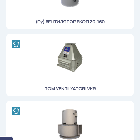
Klapanlar
Ventilatsion panjaralar
(Ру) ВЕНТИЛЯТОР ВКОП 30-160
Shovqin yutgichlar
Ventilatsion mahsulotlar
Filtrlar
Qo'shimcha jihozlar
Горнодобывающая отрасль
Прочее оборудование
TOM VENTILYATORI VKR