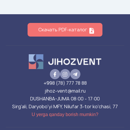
Скачать PDF-каталог
+998 (78) 777 78 88
jihoz-vent@mail.ru
DUSHANBA-JUMA 08:00 - 17:00
Sirg'ali, Daryobo'yi MFY, Nilufar 3-tor ko'chasi, 77
U yerga qanday borish mumkin?