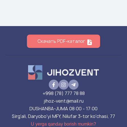
Скачать PDF-каталог
+998 (78) 777 78 88
jihoz-vent@mail.ru
DUSHANBA-JUMA 08:00 - 17:00
Sirg'ali, Daryobo'yi MFY, Nilufar 3-tor ko'chasi, 77
U yerga qanday borish mumkin?