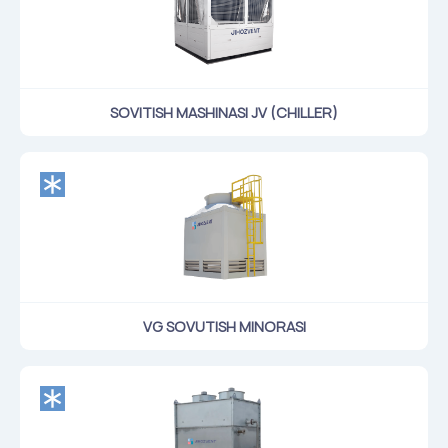
Klapanlar
Ventilatsion panjaralar
Shovqin yutgichlar
Ventilatsion mahsulotlar
SOVITISH MASHINASI JV (CHILLER)
Filtrlar
Qo'shimcha jihozlar
Горнодобывающая отрасль
Прочее оборудование
VG SOVUTISH MINORASI