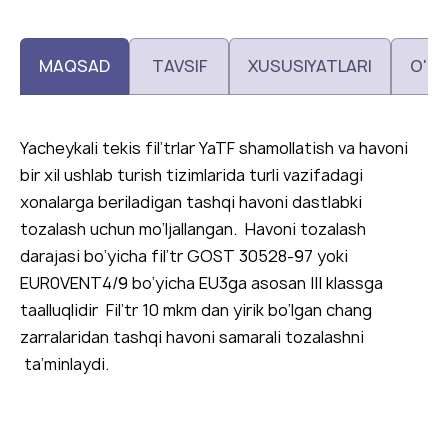
MAQSAD
TAVSIF
XUSUSIYATLARI
O'L
Yacheykali tekis fil’trlar YaTF shamollatish va havoni
bir xil ushlab turish tizimlarida turli vazifadagi
xonalarga beriladigan tashqi havoni dastlabki
tozalash uchun mo‘ljallangan. Havoni tozalash
darajasi bo‘yicha fil’tr GOST 30528-97 yoki
EUR0VENT4/9 bo‘yicha EU3ga asosan III klassga
taalluqlidir Fil’tr 10 mkm dan yirik bo‘lgan chang
zarralaridan tashqi havoni samarali tozalashni
ta’minlaydi.