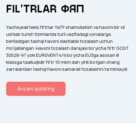
Klapanlar
FIL’TRLAR ФЯП
Ventilatsion panjaralar
Shovqin yutgichlar
Yacheykali tekis fil’trlar YaTF shamollatish va havoni bir xil
Ventilatsion mahsulotlar
ushlab turish tizimlarida turli vazifadagi xonalarga
beriladigan tashqi havoni dastlabki tozalash uchun
Filtrlar
mo‘ljallangan. Havoni tozalash darajasi bo‘yicha fil’tr GOST
Qo'shimcha jihozlar
30528-97 yoki EUR0VENT4/9 bo‘yicha EU3ga asosan III
klassga taalluqlidir Fil’tr 10 mkm dan yirik bo‘lgan chang
Горнодобывающая отрасль
zarralaridan tashqi havoni samarali tozalashni ta’minlaydi.
Прочее оборудование
Arizani qoldiring