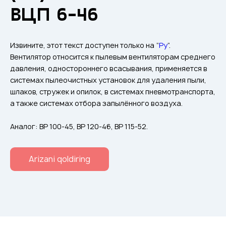
Klapanlar
ВЦП 6-46
Ventilatsion panjaralar
Shovqin yutgichlar
Извините, этот текст доступен только на “
Ру
”.
Ventilatsion mahsulotlar
Вентилятор относится к пылевым вентиляторам среднего
давления, одностороннего всасывания, применяется в
Filtrlar
системах пылеочистных установок для удаления пыли,
Qo'shimcha jihozlar
шлаков, стружек и опилок, в системах пневмотранспорта,
а также системах отбора запылённого воздуха.
Горнодобывающая отрасль
Прочее оборудование
Аналог: ВР 100-45, ВР 120-46, ВР 115-52.
Arizani qoldiring