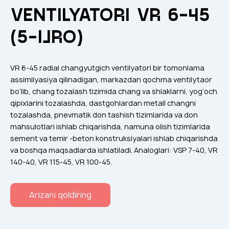
Klapanlar
VENTILYATORI VR 6-45
Ventilatsion panjaralar
(5-IJRO)
Shovqin yutgichlar
Ventilatsion mahsulotlar
VR 6-45 radial changyutgich ventilyatori bir tomonlama
Filtrlar
assimilyasiya qilinadigan, markazdan qochma ventilytaor
bo‘lib, chang tozalash tizimida chang va shlaklarni, yog‘och
Qo'shimcha jihozlar
qipixlarini tozalashda, dastgohlardan metall changni
Горнодобывающая отрасль
tozalashda, pnevmatik don tashish tizimlarida va don
mahsulotlari ishlab chiqarishda, namuna olish tizimlarida
Прочее оборудование
sement va temir -beton konstruksiyalari ishlab chiqarishda
va boshqa maqsadlarda ishlatiladi. Analoglari: VSP 7-40, VR
140-40, VR 115-45, VR 100-45.
Arizani qoldiring