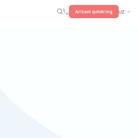
Arizani qoldiring
UZ