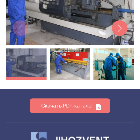
Klapanlar
Ventilatsion panjaralar
Shovqin yutgichlar
Ventilatsion mahsulotlar
Filtrlar
Qo'shimcha jihozlar
Горнодобывающая отрасль
Прочее оборудование
Скачать PDF-каталог