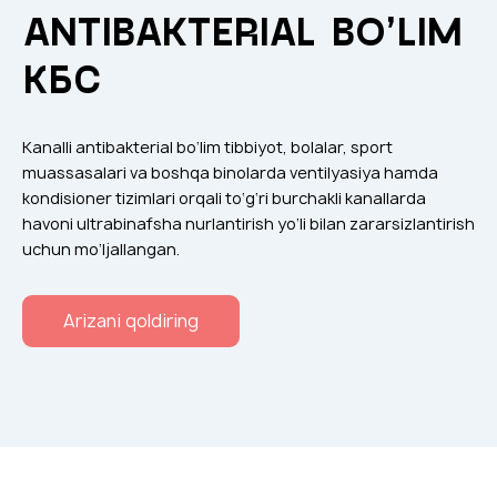
Klapanlar
ANTIBAKTERIAL BO’LIM
Ventilatsion panjaralar
КБC
Shovqin yutgichlar
Ventilatsion mahsulotlar
Kanalli antibakterial bo‘lim tibbiyot, bolalar, sport
Filtrlar
muassasalari va boshqa binolarda ventilyasiya hamda
kondisioner tizimlari orqali to‘g‘ri burchakli kanallarda
Qo'shimcha jihozlar
havoni ultrabinafsha nurlantirish yo‘li bilan zararsizlantirish
Горнодобывающая отрасль
uchun mo‘ljallangan.
Прочее оборудование
Arizani qoldiring