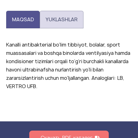
MAQSAD
YUKLASHLAR
Kanalli antibakterial bo‘lim tibbiyot, bolalar, sport
muassasalari va boshqa binolarda ventilyasiya hamda
kondisioner tizimlari orqali to‘g‘ri burchakli kanallarda
havoni ultrabinafsha nurlantirish yo‘li bilan
zararsizlantirish uchun mo‘ljallangan. Analoglari: LB,
VERTRO UFB.
Скачать PDF-каталог