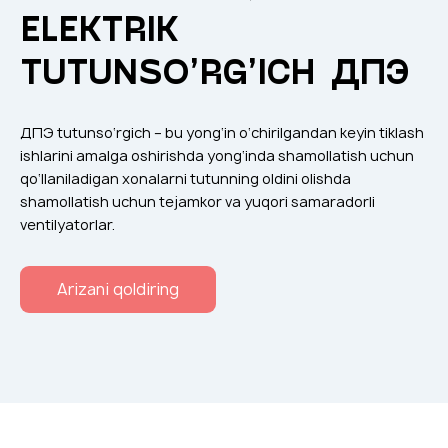
Klapanlar
ELEKTRIK
Ventilatsion panjaralar
TUTUNSO’RG’ICH ДПЭ
Shovqin yutgichlar
Ventilatsion mahsulotlar
ДПЭ tutunso‘rgich – bu yong‘in o‘chirilgandan keyin tiklash
Filtrlar
ishlarini amalga oshirishda yong‘inda shamollatish uchun
qo‘llaniladigan xonalarni tutunning oldini olishda
Qo'shimcha jihozlar
shamollatish uchun tejamkor va yuqori samaradorli
Горнодобывающая отрасль
ventilyatorlar.
Прочее оборудование
Arizani qoldiring