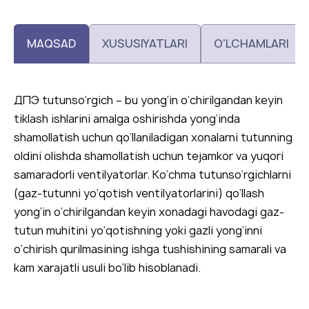
MAQSAD
XUSUSIYATLARI
O'LCHAMLARI
ДПЭ tutunso‘rgich – bu yong‘in o‘chirilgandan keyin
tiklash ishlarini amalga oshirishda yong‘inda
shamollatish uchun qo‘llaniladigan xonalarni tutunning
oldini olishda shamollatish uchun tejamkor va yuqori
samaradorli ventilyatorlar. Ko‘chma tutunso‘rgichlarni
(gaz-tutunni yo‘qotish ventilyatorlarini) qo‘llash
yong‘in o‘chirilgandan keyin xonadagi havodagi gaz-
tutun muhitini yo‘qotishning yoki gazli yong‘inni
o‘chirish qurilmasining ishga tushishining samarali va
kam xarajatli usuli bo‘lib hisoblanadi.