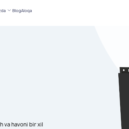
zda
Blog
Aloqa
 va havoni bir xil