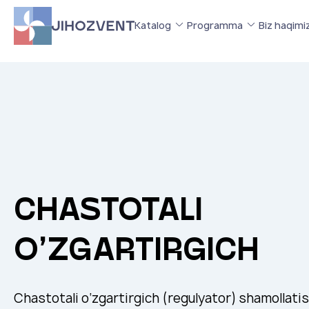
Katalog
Programma
Biz haqimi
CHASTOTALI
O’ZGARTIRGICH
Chastotali o‘zgartirgich (regulyator) shamollatish