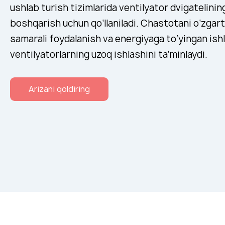
ushlab turish tizimlarida ventilyator dvigatelining
boshqarish uchun qo‘llaniladi. Chastotani o‘zgar
samarali foydalanish va energiyaga to‘yingan ish
ventilyatorlarning uzoq ishlashini ta’minlaydi.
Arizani qoldiring