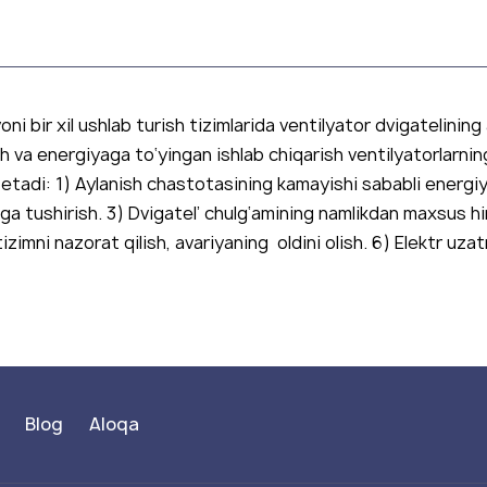
i bir xil ushlab turish tizimlarida ventilyator dvigatelining 
va energiyaga to‘yingan ishlab chiqarish ventilyatorlarning 
 etadi: 1) Aylanish chastotasining kamayishi sababli energiy
a tushirish. 3) Dvigatel’ chulg‘amining namlikdan maxsus hi
zimni nazorat qilish, avariyaning oldini olish. 6) Elektr uzat
Blog
Aloqa