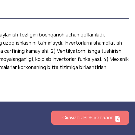
aylanish tezligini boshqarish uchun qo‘llaniladi.
uzoq ishlashini ta’minlaydi. Invertorlarni shamollatish
a carfining kamayishi. 2) Ventilyatorni ishga tushirish
moyalanganligi, ko‘plab invertorlar funksiyasi. 4) Mexanik
malarlar korxonaning bitta tizimiga birlashtirish.
Скачать PDF-каталог