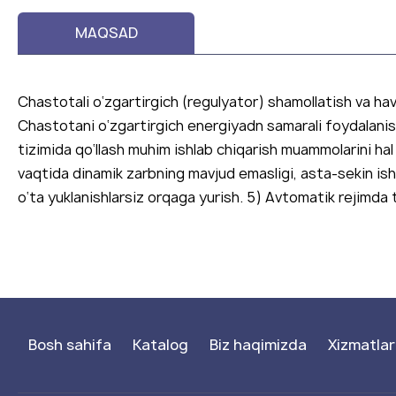
MAQSAD
Chastotali o‘zgartirgich (regulyator) shamollatish va havon
Chastotani o‘zgartirgich energiyadn samarali foydalanish 
tizimida qo‘llash muhim ishlab chiqarish muammolarini hal
vaqtida dinamik zarbning mavjud emasligi, asta-sekin ishg
o‘ta yuklanishlarsiz orqaga yurish. 5) Avtomatik rejimda ti
Bosh sahifa
Katalog
Biz haqimizda
Xizmatlar