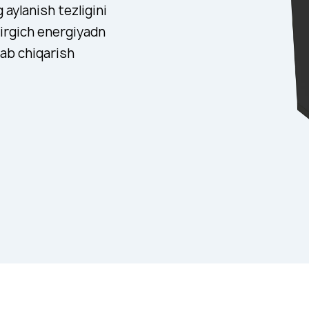
 aylanish tezligini
tirgich energiyadn
lab chiqarish