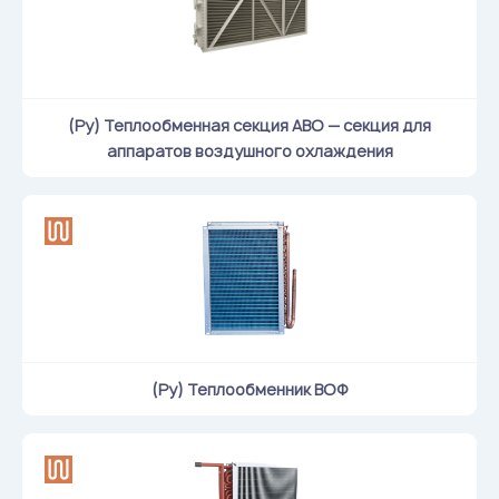
Klapanlar
Ventilatsion panjaralar
Shovqin yutgichlar
Ventilatsion mahsulotlar
(Ру) Теплообменная секция АВО — секция для
аппаратов воздушного охлаждения
Filtrlar
Qo'shimcha jihozlar
Горнодобывающая отрасль
Прочее оборудование
(Ру) Теплообменник ВОФ