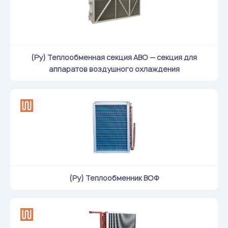
Flame arresters
Ventilation grilles
Noise silensers
Ventilation articles
(Ру) Теплообменная секция АВО — секция для
аппаратов воздушного охлаждения
Filtres
Accessory components
Горнодобывающая отрасль
Прочее оборудование
(Ру) Теплообменник ВОФ